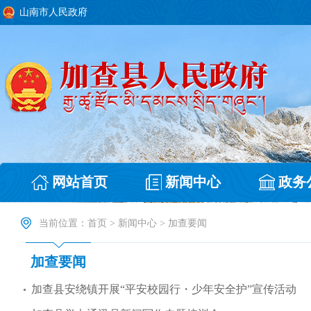
山南市人民政府
网站首页
新闻中心
政务
当前位置：
首页
>
新闻中心
>
加查要闻
加查要闻
加查县安绕镇开展“平安校园行・少年安全护”宣传活动