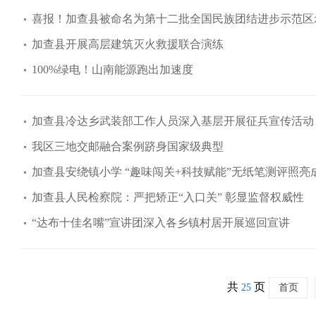
喜报！加查县被命名为第十二批全国民族团结进步示范区
加查县开展高层建筑灭火救援联合演练
100%绿电！山南能源跑出加速度
加查县冷达乡武装部工作人员深入基层开展征兵宣传活动
我区三地交邮融合案例跻身国家级典型
加查县安绕镇小学 “趣味闯关+科技赋能”无纸笔测评照亮
加查县人民检察院：严把矫正“入口关” 彰显监督权威性
“达布十佳名嘴”宣讲团深入各乡镇村居开展巡回宣讲
共
页
25
首页