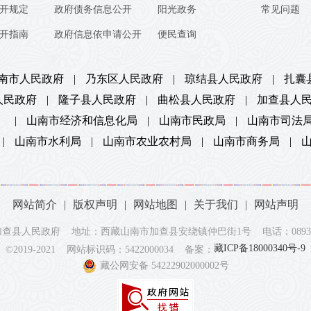
开规定
政府债务信息公开
阳光政务
常见问题
开指南
政府信息依申请公开
便民查询
南市人民政府
|
乃东区人民政府
|
琼结县人民政府
|
扎囊
人民政府
|
隆子县人民政府
|
曲松县人民政府
|
加查县人
）
|
山南市经济和信息化局
|
山南市民政局
|
山南市司法
|
山南市水利局
|
山南市农业农村局
|
山南市商务局
|
网站简介
|
版权声明
|
网站地图
|
关于我们
|
网站声明
查县人民政府 地址：西藏山南市加查县安绕镇仲巴街1号 电话：0893-73
藏ICP备18000340号-9
©2019-2021 网站标识码：5422000034 备案：
藏公网安备 54222902000002号