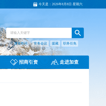
今天是：
2026年8月8日 星期六
搜索热词：
常务会议
援藏
职务任免
招商引资
走进加查