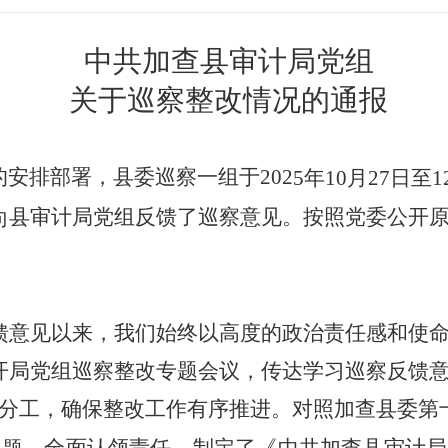
中共加查县审计局党组
关于巡察整改情况的通报
的安排部署，
县委巡察一组于
202
5
年
10
月
27
日至
1
县
审计局党组反馈了巡察意见。按照党委公开
向
馈意见以来，我们始终以高度的政治责任感和使
开局党组巡察整改专题会议，传达学习巡察反馈
分工，确保整改工作有序推进。对照加查县委第
全面认领责任，
制定了
《中共
加查县审计局