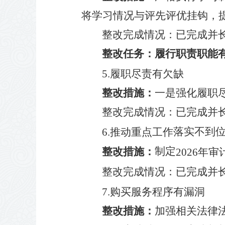
将学习情况与评先评优挂钩，
整改完成情况
：
已
完成并
整改任务：
履行职责职能
5.
履职尽责有欠缺
整改措施：
一是强化履职
整改完成情况
：
已
完成并
落实
不到
6.
推动重点工作
制定
整改措施：
2026
年审
整改完成情况
：
已
完成并
7.
购买服务程序有漏洞
整改措施：
加强相关法律