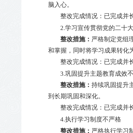
脑入心。
整改完成情况
：
已
完成并
2.
学习宣传贯彻党的二十
整改措施：
严格制定党组
和掌握，同时将学习成果转化
整改完成情况
：
已
完成并
3.
巩固提升主题教育成效
整改措施：
持续巩固提升
到长期巩固和深化。
整改完成情况
：
已
完成并
4.
执行学习制度不严格
整改措施：
严格执行学习