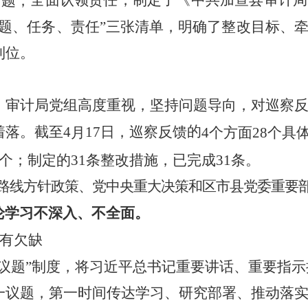
问题，
问题、任务、责任”三张清单，明确了整改目标、
到位。
，
审计局党组
高度重视，坚持问题导向，对巡察
的
着落。截至
4
17
日，巡察反馈
月
4
个方面
28
个具
个；制定的
31
条整改措施，已完成
31
条。
路线方针政策、党中央重大决策和区市县党委重要
论学习不深入、不全面。
实有欠缺
一议题”制度，将习近平总书记重要讲话、重要指
一议题，第一时间传达学习、研究部署、推动落