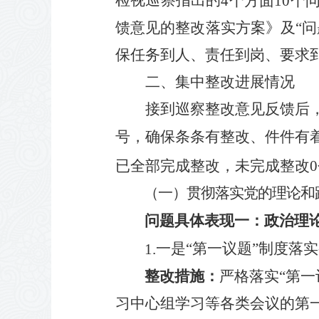
4
个方面
10
个
馈意见
的
整改
落实
方案》及“
保任务到人、责任到岗、要求
二、集中整改进展情况
接到巡察整改意见反馈后
号，确保条条有整改、件件有
已全部完成整改，未完成整改
0
（
一）贯彻落实党的理论和
问题具体表现一：
政治理
一是“第一议题”制度落
1.
整改措施：
严格落实“第
习中心组学习等各类会议的第