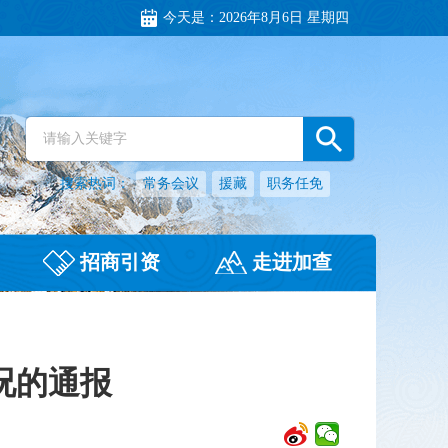
今天是：
2026年8月6日 星期四
搜索热词：
常务会议
援藏
职务任免
招商引资
走进加查
况的通报