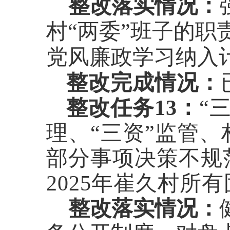
整改落实情况：
村“两委”班子的职
党风廉政学习纳入
整改完成情况：
整改任务13：
“
理、“三资”监管、
部分事项决策不规
2025年崔久村所
整改落实情况：