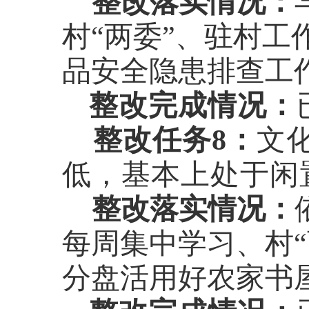
整改落实情况：
村“两委”、驻村
品安全隐患排查工
整改完成情况：
整改任务8：
文
低，基本上处于闲
整改落实情况：
每周集中学习、村
分盘活用好农家书