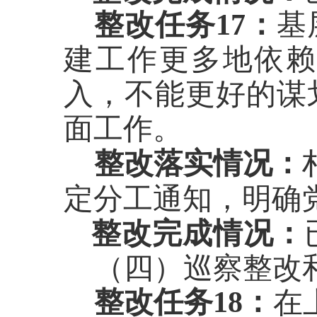
整改任务17：
基
建工作更多地依
入，不能更好的谋
面工作。
整改落实情况：
定分工通知，
明确
整改完成情况：
（四）巡察整改
整改任务18：
在