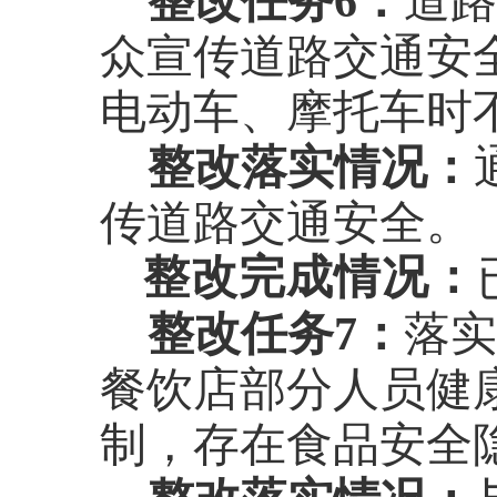
整改任务6：
道路
众宣传道路交通安
电动车、摩托车时
整改落实情况：
传道路交通安全。
整改完成情况：
整改任务7：
落实
餐饮店部分人员健
制，
存在食品安全