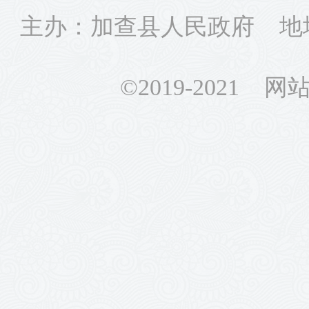
主办：加查县人民政府 地
©2019-2021 