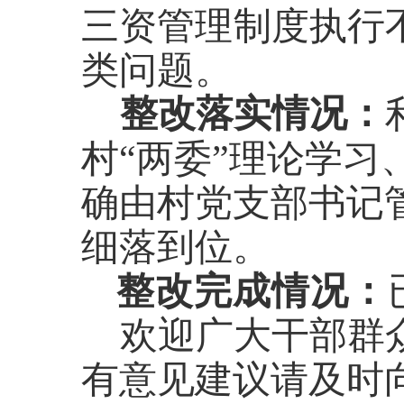
三资管理
制度执行
类问题。
整改落实情况：
村“两委”理论学习
确由村党支部书记
细落到位
。
整改完成情况：
欢迎广大干部群
有意见建议请及时