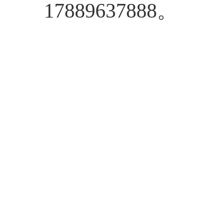
17889637888。
中共