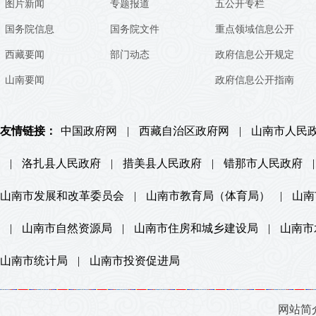
图片新闻
专题报道
五公开专栏
国务院信息
国务院文件
重点领域信息公开
西藏要闻
部门动态
政府信息公开规定
山南要闻
政府信息公开指南
友情链接：
中国政府网
|
西藏自治区政府网
|
山南市人民
|
洛扎县人民政府
|
措美县人民政府
|
错那市人民政府
|
山南市发展和改革委员会
|
山南市教育局（体育局）
|
山南
|
山南市自然资源局
|
山南市住房和城乡建设局
|
山南市
山南市统计局
|
山南市投资促进局
网站简