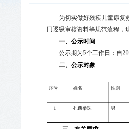
为切实做好残疾儿童康复
门逐级
审核资料等规范流程，
一、公示时间
5
20
公示期为
个工作日：自
二、公示对象
序号
姓名
性别
1
扎西桑珠
男