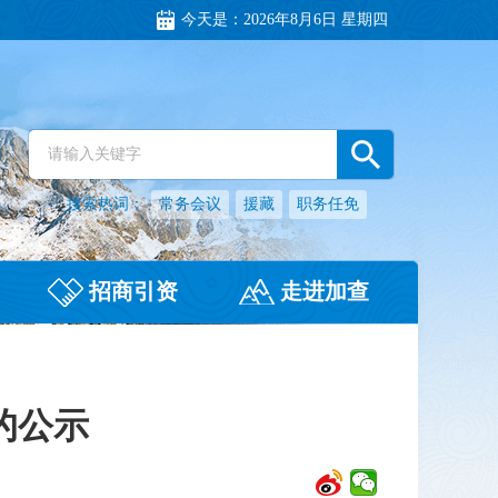
今天是：
2026年8月6日 星期四
搜索热词：
常务会议
援藏
职务任免
招商引资
走进加查
的公示