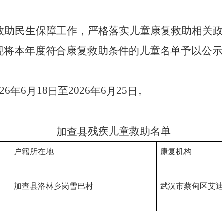
救助民生保障工作，严格落实儿童康复救助相关
现将本年度符合康复救助条件的儿童名单予以公
26
6
18
2026
6
25
至
。
年
月
日
年
月
日
残疾
儿童救助名单
加查县
户籍所在地
康复机构
加查县洛林乡岗雪巴村
武汉市蔡甸区艾