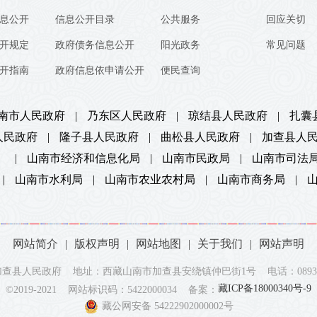
息公开
信息公开目录
公共服务
回应关切
开规定
政府债务信息公开
阳光政务
常见问题
开指南
政府信息依申请公开
便民查询
南市人民政府
|
乃东区人民政府
|
琼结县人民政府
|
扎囊
人民政府
|
隆子县人民政府
|
曲松县人民政府
|
加查县人
）
|
山南市经济和信息化局
|
山南市民政局
|
山南市司法
|
山南市水利局
|
山南市农业农村局
|
山南市商务局
|
网站简介
|
版权声明
|
网站地图
|
关于我们
|
网站声明
查县人民政府 地址：西藏山南市加查县安绕镇仲巴街1号 电话：0893-73
藏ICP备18000340号-9
©2019-2021 网站标识码：5422000034 备案：
藏公网安备 54222902000002号