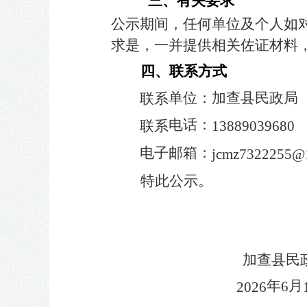
三、有关要求
公示期间，任何单位及个人如
求是，一并提供相关佐证材料
四、联系方式
单位：加查县民政局
联系
电话：
联系
13889039680
电子邮箱：
jcmz7322255
@
特此公示。
加查县民
年
月
6
2026