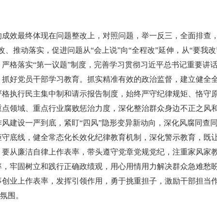
的成效最终体现在问题整改上，对照问题，举一反三，全面排查，
、推动落实，促进问题从“会上说”向“全程改”延伸，从“要我改”
严格落实“第一议题”制度，完善学习贯彻习近平总书记重要讲
，抓好党员干部学习教育。抓实精准有效的政治监督，建立健全
严格执行民主集中制和请示报告制度，始终严守纪律规矩、恪守
重点领域、重点行业腐败惩治力度，深化整治群众身边不正之风
风建设一严到底，紧盯“四风”隐形变异新动向，深化风腐同查
守底线，健全常态化长效化纪律教育机制，深化警示教育，既让
。要从廉洁自律上作表率，带头遵守党章党规党纪，注重家风家
率，牢固树立和践行正确政绩观，用心用情用力解决群众急难愁
事创业上作表率，发挥引领作用，勇于挑重担子，激励干部担当
好氛围。