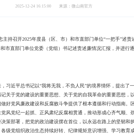
2025-12-24 16:15:00
来源：微山南官方
富忠主持召开2025年度县（区、市）和市直部门单位“一把手”述责
委和市直部门单位党委（党组）书记述责述廉情况汇报，并进行
，习近平总书记以“我将无我，不负人民”的境界情怀，提出了
书记关于党的建设的重要思想、关于党的自我革命的重要思想，
们做好党风廉政建设和反腐败斗争提供了根本遵循和行动指南。
性党风党纪一起抓、正风肃纪反腐相贯通，推动形成心齐气顺、
委决策部署，把党的政治建设摆在首位，以永远在路上的坚韧和
，各级党组织政治生态持续好转、纪律规矩意识增强、学习教育