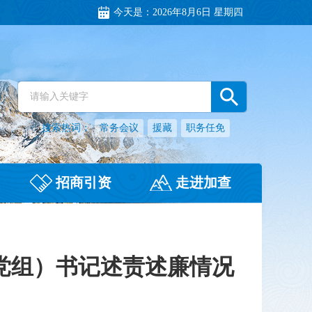
今天是：
2026年8月6日 星期四
搜索热词：
常务会议
援藏
职务任免
招商引资
走进加查
党组）书记述责述廉情况