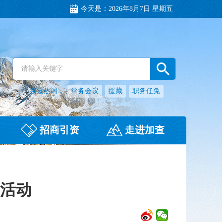
今天是：
2026年8月7日 星期五
搜索热词：
常务会议
援藏
职务任免
招商引资
走进加查
问活动