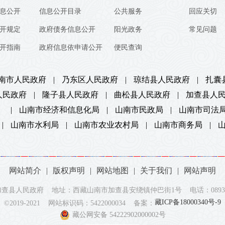
息公开
信息公开目录
公共服务
回应关切
开规定
政府债务信息公开
阳光政务
常见问题
开指南
政府信息依申请公开
便民查询
南市人民政府
|
乃东区人民政府
|
琼结县人民政府
|
扎囊
人民政府
|
隆子县人民政府
|
曲松县人民政府
|
加查县人
）
|
山南市经济和信息化局
|
山南市民政局
|
山南市司法
|
山南市水利局
|
山南市农业农村局
|
山南市商务局
|
网站简介
|
版权声明
|
网站地图
|
关于我们
|
网站声明
查县人民政府 地址：西藏山南市加查县安绕镇仲巴街1号 电话：0893-73
藏ICP备18000340号-9
©2019-2021 网站标识码：5422000034 备案：
藏公网安备 54222902000002号