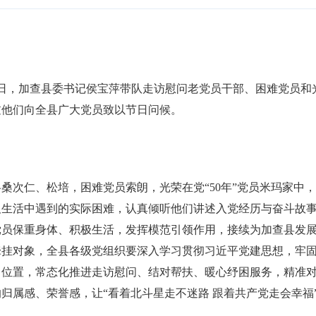
近日，加查县委书记侯宝萍带队走访慰问老党员干部、困难党员和光
过他们向全县广大党员致以节日问候。
桑次仁、松培，困难党员索朗，光荣在党“50年”党员米玛家中
及生活中遇到的实际困难，认真倾听他们讲述入党经历与奋斗故
党员保重身体、积极生活，发挥模范引领作用，接续为加查县发
牵挂对象，全县各级党组织要深入学习贯彻习近平党建思想，牢
出位置，常态化推进走访慰问、结对帮扶、暖心纾困服务，精准
归属感、荣誉感，让“看着北斗星走不迷路 跟着共产党走会幸福