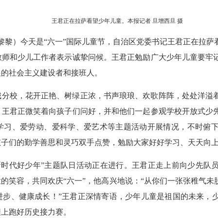
王君正在拉萨看望少年儿童。本报记者 旦增西旦 摄
 张黎黎）今天是“六一”国际儿童节，自治区党委书记王君正在拉
教师和少儿工作者表示诚挚问候。王君正勉励广大少年儿童要牢
展的社会主义建设者和接班人。
城分校，花开正艳、树绿正浓，书声琅琅、欢歌阵阵，处处洋溢
。王君正微笑着向孩子们问好，并和他们一起参观学校开放式少
学习、爱劳动、爱科学、爱艺术等主题活动开展情况，不时俯
孩子们的勤学善思和灵巧双手点赞，勉励大家好好学习、天天向
新时代好少年”主题队日活动正在进行。王君正走上前向少先队
的笑容，共同欢庆“六一”，他高兴地说：“从你们一张张稚气未
进步、健康成长！”王君正深情寄语，少年儿童是祖国的未来，
程上跑好历史接力赛。