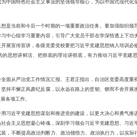
成为中国特色社会主义事业的坚强领导核心，为以中国式现代化
思想是当前和今后一个时期的一项重要政治任务。要加强组织领
学习中心组学习重要内容，引导广大党员干部在学深悟透上下功
泛开展宣传宣讲，各级党委党校要把习近平党建思想纳入培训必
活的思想讲鲜活、把彻底的理论讲彻底，有力推动习近平党建
党委全面从严治党工作情况汇报。王君正指出，自治区党委高度重
，坚持不懈正风肃纪反腐，以永远在路上的坚韧、锲而不舍开展
发展各项工作。
持用习近平党建思想谋划和推进党的建设，以更大决心和勇气推
色社会主义思想凝心铸魂，深刻学习领会习近平党建思想、习近
装，不断提高政治判断力、政治领悟力、政治执行力，以实际行