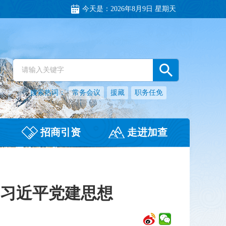
今天是：
2026年8月9日 星期天
搜索热词：
常务会议
援藏
职务任免
招商引资
走进加查
习近平党建思想