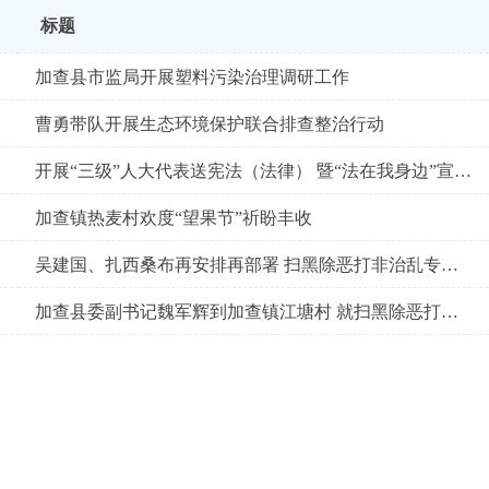
标题
加查县市监局开展塑料污染治理调研工作
曹勇带队开展生态环境保护联合排查整治行动
开展“三级”人大代表送宪法（法律） 暨“法在我身边”宣讲活动
加查镇热麦村欢度“望果节”祈盼丰收
吴建国、扎西桑布再安排再部署 扫黑除恶打非治乱专项斗争迎检工作
加查县委副书记魏军辉到加查镇江塘村 就扫黑除恶打非治乱迎检工作作出指示